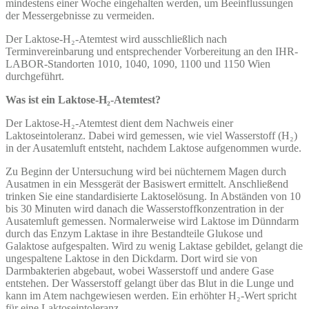
mindestens einer Woche eingehalten werden, um Beeinflussungen
der Messergebnisse zu vermeiden.
Der Laktose-H₂-Atemtest wird ausschließlich nach
Terminvereinbarung und entsprechender Vorbereitung an den IHR-
LABOR-Standorten 1010, 1040, 1090, 1100 und 1150 Wien
durchgeführt.
Was ist ein Laktose-H₂-Atemtest?
Der Laktose-H₂-Atemtest dient dem Nachweis einer
Laktoseintoleranz. Dabei wird gemessen, wie viel Wasserstoff (H₂)
in der Ausatemluft entsteht, nachdem Laktose aufgenommen wurde.
Zu Beginn der Untersuchung wird bei nüchternem Magen durch
Ausatmen in ein Messgerät der Basiswert ermittelt. Anschließend
trinken Sie eine standardisierte Laktoselösung. In Abständen von 10
bis 30 Minuten wird danach die Wasserstoffkonzentration in der
Ausatemluft gemessen. Normalerweise wird Laktose im Dünndarm
durch das Enzym Laktase in ihre Bestandteile Glukose und
Galaktose aufgespalten. Wird zu wenig Laktase gebildet, gelangt die
ungespaltene Laktose in den Dickdarm. Dort wird sie von
Darmbakterien abgebaut, wobei Wasserstoff und andere Gase
entstehen. Der Wasserstoff gelangt über das Blut in die Lunge und
kann im Atem nachgewiesen werden. Ein erhöhter H₂-Wert spricht
für eine Laktoseintoleranz.