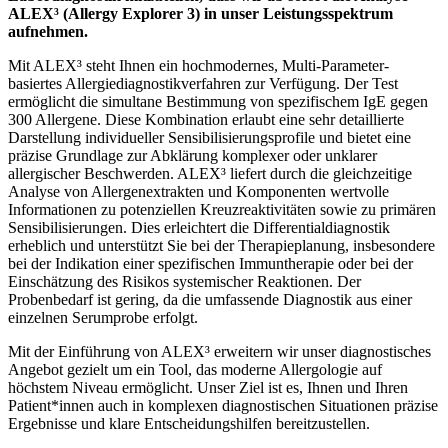
ALEX³ (Allergy Explorer 3) in unser Leistungsspektrum
aufnehmen.
Mit ALEX³ steht Ihnen ein hochmodernes, Multi-Parameter-
basiertes Allergiediagnostikverfahren zur Verfügung. Der Test
ermöglicht die simultane Bestimmung von spezifischem IgE gegen
300 Allergene. Diese Kombination erlaubt eine sehr detaillierte
Darstellung individueller Sensibilisierungsprofile und bietet eine
präzise Grundlage zur Abklärung komplexer oder unklarer
allergischer Beschwerden. ALEX³ liefert durch die gleichzeitige
Analyse von Allergenextrakten und Komponenten wertvolle
Informationen zu potenziellen Kreuzreaktivitäten sowie zu primären
Sensibilisierungen. Dies erleichtert die Differentialdiagnostik
erheblich und unterstützt Sie bei der Therapieplanung, insbesondere
bei der Indikation einer spezifischen Immuntherapie oder bei der
Einschätzung des Risikos systemischer Reaktionen. Der
Probenbedarf ist gering, da die umfassende Diagnostik aus einer
einzelnen Serumprobe erfolgt.
Mit der Einführung von ALEX³ erweitern wir unser diagnostisches
Angebot gezielt um ein Tool, das moderne Allergologie auf
höchstem Niveau ermöglicht. Unser Ziel ist es, Ihnen und Ihren
Patient*innen auch in komplexen diagnostischen Situationen präzise
Ergebnisse und klare Entscheidungshilfen bereitzustellen.