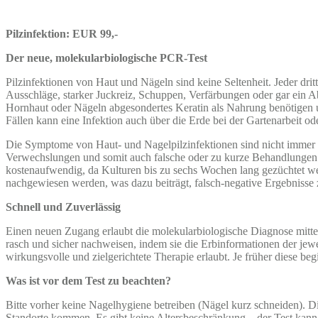
Pilzinfektion: EUR 99,-
Der neue, molekularbiologische PCR-Test
Pilzinfektionen von Haut und Nägeln sind keine Seltenheit. Jeder dr
Ausschläge, starker Juckreiz, Schuppen, Verfärbungen oder gar ein Ab
Hornhaut oder Nägeln abgesondertes Keratin als Nahrung benötigen u
Fällen kann eine Infektion auch über die Erde bei der Gartenarbeit
Die Symptome von Haut- und Nagelpilzinfektionen sind nicht immer 
Verwechslungen und somit auch falsche oder zu kurze Behandlungen.
kostenaufwendig, da Kulturen bis zu sechs Wochen lang gezüchtet w
nachgewiesen werden, was dazu beiträgt, falsch-negative Ergebnisse
Schnell und Zuverlässig
Einen neuen Zugang erlaubt die molekularbiologische Diagnose mitte
rasch und sicher nachweisen, indem sie die Erbinformationen der jewe
wirkungsvolle und zielgerichtete Therapie erlaubt. Je früher diese beg
Was ist vor dem Test zu beachten?
Bitte vorher keine Nagelhygiene betreiben (Nägel kurz schneiden).
Standorte kommen. Es gibt keine Altersbeschränkung – der Test kann