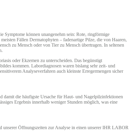
n. Die Symptome können unangenehm sein: Rote, ringförmige
n meisten Fällen Dermatophyten – fadenartige Pilze, die von Haaren,
Mensch zu Mensch oder von Tier zu Mensch übertragen. In seltenen
n.
riasis oder Ekzemen zu unterscheiden. Das begünstigt
sbildes kommen. Labordiagnosen waren bislang sehr zeit- und
nsitiverem Analyseverfahren auch kleinste Erregermengen sicher
 damit die häufigste Ursache für Haut- und Nagelpilzinfektionen
rlässiges Ergebnis innerhalb weniger Stunden möglich, was eine
end unserer Öffnungszeiten zur Analyse in einen unserer IHR LABOR