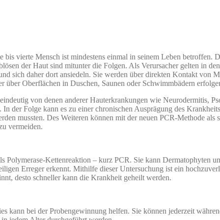
itte bis vierte Mensch ist mindestens einmal in seinem Leben betroffe
lösen der Haut sind mitunter die Folgen. Als Verursacher gelten in de
nd sich daher dort ansiedeln. Sie werden über direkten Kontakt von 
 oder über Oberflächen in Duschen, Saunen oder Schwimmbädern erfolge
eindeutig von denen anderer Hauterkrankungen wie Neurodermitis, Pso
 In der Folge kann es zu einer chronischen Ausprägung des Krankheit
erden mussten. Des Weiteren können mit der neuen PCR-Methode als se
 zu vermeiden.
ls Polymerase-Kettenreaktion – kurz PCR. Sie kann Dermatophyten und
iligen Erreger erkennt. Mithilfe dieser Untersuchung ist ein hochzuve
innt, desto schneller kann die Krankheit geheilt werden.
 Dies kann bei der Probengewinnung helfen. Sie können jederzeit währ
 in jedem Alter durchgeführt werden.